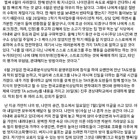
벌써 6월이 사라졌다. 한해 반년이 휙 지나갔다. 나이만큼의 속도로 세월이 간다하니 세
월 참 빠르게 가는 것 같다. 6월은 반년을 마무리 하는 달이다. 그래서 나에게 6월은 절반
의 수확의 계절이기도 하다. 한 해의 반을 보내면서 반타작을 했는지? 가만히 돌아보는 달
이기 때문이다. 6월 28일에는 1학기 학사업무를 마무리(성적 처리, 상담 입력) 하면서 홀
가분한 기분이 들며 반환점을 잘 돌았구나, 이제 조금 쉬어도 되겠구나 하며 나에게 스트
로크(칭찬, 격려, 인정)를 주고자 김해에 있는 소고기 맛있는 집 ‘한우 먹는 날’ 식당에서
아내와 같이 등심과 갈비 살을 구워먹었다. 올해 1학기 동안 수업 시수(주당 18시간)와 연
구소 상담(일 주일에 2~3 케이스)이 많았지만 한 학기 매듭을 잘 지었다고 스스로에게 위
로하며 소주도 한잔하였다. 여기서 나는 여러분에게 한 가지 TA적으로 말하고 싶은 것이
있다. “나를 잘 데리고 다닌 나에게 스스로 스트로크를 주는 행동을 습관화하는 하는 것이
누가(타인이) 나에 대해 의미부여(인정욕구, 스트로크)하는 것에 목매여 하지 않고, 타인
의 평가에 무덤덤, 관대해지는 방법이라는 것이다.”
6월 29일은 한국교류분석상담학회 운영위원회에 참석을 하여 오랜만에 만난 TA도반들
과 학회 발전을 논하고, 막걸리와 스트로크를 나누고 마시며 친밀을 더하는 즐거운 시간을
가졌다. 내가 가장 좋아하고 삶에 의미를 갖게 만드는 TA이론과 도반들이 함께 벌이는 TA
지식의 향연이라고 할 수 있는 한국교류분석상담학회 연차대회가 젠더와 권력이라는 주
제와 다양한 TA activity를 내용을 가지고 30일(토) 진주 경상대학교에서 성대하게 열렸
다. 학회 참석 후 여러 소회, 감회가 들었다.
난 지금 가만히 나의 방, 나만의 공간, 장소에서 일요일인 7월1일에 이글을 쓰고 있다. 아
마 내일이면 모두에게 배달이 될 것이다. 나만의 방(사실 난 나 혼자 쓰는 공간이 아니고
아내와 공유하고 있다)에서 커피 잔을 옆에 놓고 책상에 앉아 수영강변과 누리공원의 숲
을 가만히 내려다본다. 완벽한 자연 속은 아니지만 이른 아침이면 차분히 가라앉은 도심
속 멀리 황령산과 가까이 수영강변, 주변의 늘어선 아파트들이 그런대로 조화를 이루어 제
법 멋지다(소확행이다). 버지니아 울프는 글을 쓰려면 자기만의 방이 필요하다는 말을 남
겼다. 자기만이 오로지 있을 수 있는 방이 집에 있다면 그것은 대확행(크고 확실한 행복)일