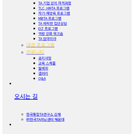
TA 기업 강의 자격과정
TLC, HMTA 프로그램
자기-재양육 프로그램
MBTA 프로그램
TA 에릭번 집단상담
ELT 프로그램
역량 강화 워크숍
TA 맘마미아
대관 프로그램
커뮤니티
공지사항
교육 스케줄
월례회
갤러리
Q&A
오시는 길
한국통합TA연구소 김해
㈜한국TA러닝센터 해운대