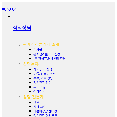
심리상담
관계심리클리닉 소개
인사말
관계심리클리닉 전경
(주)한국TA러닝센터 전경
상담분야
개인 심리 상담
아동, 청소년 상담
부부, 가족 상담
정신건강 상담
부모 코칭
심리검사
상담 전문가
대표
상담 교수
다문화상담 센터장
정신건강 상담 팀장