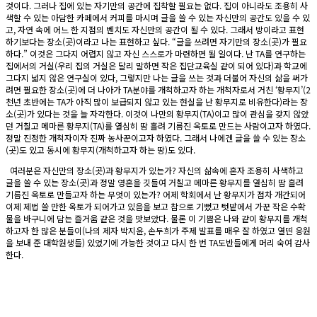
것이다. 그러나 집에 있는 자기만의 공간에 집착할 필요는 없다. 집이 아니라도 조용히 사
색할 수 있는 아담한 카페에서 커피를 마시며 글을 쓸 수 있는 자신만의 공간도 있을 수 있
고, 자연 속에 어느 한 지점의 벤치도 자신만의 공간이 될 수 있다. 그래서 방이라고 표현
하기보다는 장소(곳)이라고 나는 표현하고 싶다. “글을 쓰려면 자기만의 장소(곳)가 필요
하다.” 이것은 그다지 어렵지 않고 자신 스스로가 마련하면 될 일이다. 난 TA를 연구하는
집에서의 거실(우리 집의 거실은 달리 말하면 작은 집단교육실 같이 되어 있다)과 학교에
그다지 넓지 않은 연구실이 있다, 그렇지만 나는 글을 쓰는 것과 더불어 자신의 삶을 써가
려면 필요한 장소(곳)에 더 나아가 TA분야를 개척하고자 하는 개척자로서 거친 ‘황무지’(2
천년 초반에는 TA가 아직 많이 보급되지 않고 있는 현실을 난 황무지로 비유한다)라는 장
소(곳)가 있다는 것을 늘 자각한다. 이것이 나만의 황무지(TA)이고 많이 관심을 갖지 않았
던 거칠고 메마른 황무지(TA)를 열심히 땀 흘려 기름진 옥토로 만드는 사람이고자 하였다.
정말 진정한 개척자이자 진짜 농사꾼이고자 하였다. 그래서 나에겐 글을 쓸 수 있는 장소
(곳)도 있고 동시에 황무지(개척하고자 하는 땅)도 있다.
여러분은 자신만의 장소(곳)과 황무지가 있는가? 자신의 삶속에 혼자 조용히 사색하고
글을 쓸 수 있는 장소(곳)과 정말 영혼을 깃들여 거칠고 메마른 황무지를 열심히 땀 흘려
기름진 옥토로 만들고자 하는 무엇이 있는가? 어제 학회에서 난 황무지가 점차 개간되어
이제 제법 쓸 만한 옥토가 되어가고 있음을 보고 참으로 기뻤고 텃밭에서 가꾼 작은 수확
물을 바구니에 담는 즐거움 같은 것을 맛보았다. 물론 이 기쁨은 나와 같이 황무지를 개척
하고자 한 많은 분들이(나의 제자 박지윤, 손두희가 주제 발표를 매우 잘 하였고 열띤 응원
을 보내 준 대학원생들) 있었기에 가능한 것이고 다시 한 번 TA도반들에게 머리 숙여 감사
한다.