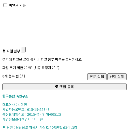
비밀글 기능
파일 첨부
여기에 파일을 끌어 놓거나 파일 첨부 버튼을 클릭하세요.
파일 크기 제한 :
0MB
(허용 확장자 :
*.*
)
0
개 첨부 됨 (
/
)
댓글 등록
한국통합TA연구소
대표이사 : 박미현
사업자등록번호 : 615-19-55949
통신판매업신고 : 2015-경남김해-0051호
개인정보관리책임자 : 박미현
본원 : 경상남도 김해시 가락로 125번길 63-1 ,3층