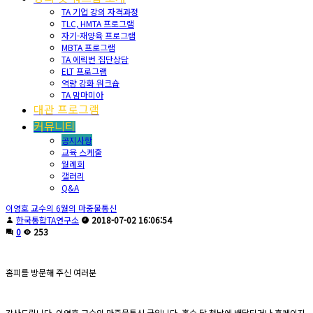
TA 기업 강의 자격과정
TLC, HMTA 프로그램
자기-재양육 프로그램
MBTA 프로그램
TA 에릭번 집단상담
ELT 프로그램
역량 강화 워크숍
TA 맘마미아
대관 프로그램
커뮤니티
공지사항
교육 스케줄
월례회
갤러리
Q&A
이영호 교수의 6월의 마중물통신
한국통합TA연구소
2018-07-02 16:06:54
0
253
홈피를 방문해 주신 여러분
감사드립니다. 이영호 교수의 마중물통신 글입니다. 홀수 달 첫날에 배달되거나 홈페이지