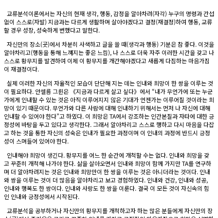
교류분석이론에서는 자신의 현재 생각, 행동, 감정을 알아차려(자각) 누구의 명령과 간섭
없이 스스로(자발) 지금과는 다르게 생활하며 살아야겠다고 결정(재결정)하여 행동, 교류
할 경우 성장, 성숙하게 변했다고 말한다.
자신만의 장소(곳)에서 차분히 사색하고 글을 쓸 때(생각과 행동) 기분은 참 좋다. 이것을
알아차리고(행동을 통해 느껴지는 좋은 느낌), 나 스스로 더욱 자주 이러한 시간을 갖고 나
스스로 황무지를 발견하여 이제 이 황무지를 개간해야겠다고 새롭게 다짐하는 마음가짐
이 재결정이다.
실제 이러한 자신의 자율적인 모습이 단단해 지는 데는 인내와 희망이 한 쌍을 이루는 것
이 필요하다. 안셀름 그륀은 《지금과 다르게 살고 싶다》에서 “내가 무언가에 또는 누군
가에게 인내할 수 있는 것은 아직 이루어지지 않은 기대가 언젠가는 이루어질 것이라는 희
망이 있기 때문이다. 무언가와 다른 사람에 대해 인내하기 위해서는 먼저 나 자신에 대해
인내할 수 있어야 한다”고 하였다. 이 희망은 TA에서 강조하는 인간본질과 자타에 대한 긍
정성에 바탕을 두고 있다고 생각한다. 그래서 알아차리고 스스로 행하고 다시 마음을 다잡
고 하는 것을 통한 자신의 성숙은 인내가 필요한 과정이며 이 인내의 과정에 반드시 긍정
성이 스며들어 있어야 한다.
인내해야 희망이 생긴다. 황무지를 어느 한 순간에 개척할 수는 없다. 인내와 희망을 갖
고 꾸준히 개척해 나가야 한다. 삶을 살아오면서 인내와 희망이 함께 가지만 TA를 연구하
며 더 알아차려지는 것은 인내와 희망만이 한 쌍을 이루는 것은 아니더라는 것이다. 인내
와 쌍을 이루는 것이 더 많음을 알아차리고 보고 경험하였다. 인내와 건강, 인내와 성공,
인내와 행복도 한 쌍이다. 인내와 사랑도 한 쌍을 이룬다. 결국 이 모든 것이 자신속의 힘
인 인내와 긍정성에서 시작된다.
교류분석을 공부하거나 자신만의 황무지를 개척하고자 하는 많은 분들에게 자신만의 장