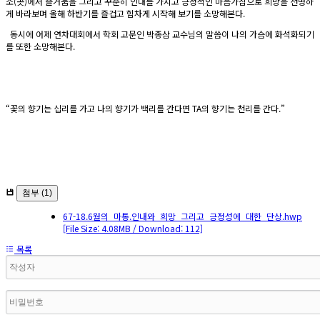
소(곳)에서 즐거움을 그리고 꾸준히 인내를 가지고 긍정적인 마음가짐으로 희망을 선명하
게 바라보며 올해 하반기를 즐겁고 힘차게 시작해 보기를 소망해본다.
동시에 어제 연차대회에서 학회 고문인 박종삼 교수님의 말씀이 나의 가슴에 화석화되기
를 또한 소망해본다.
“꽃의 향기는 십리를 가고 나의 향기가 백리를 간다면 TA의 향기는 천리를 간다.”
첨부 (1)
67-18.6월의_마통.인내와_희망_그리고_긍정성에_대한_단상.hwp
[File Size: 4.08MB / Download: 112]
목록