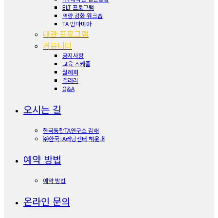
ELT 프로그램
역량 강화 워크숍
TA 맘마미아
대관 프로그램
커뮤니티
공지사항
교육 스케줄
월례회
갤러리
Q&A
오시는 길
한국통합TA연구소 김해
㈜한국TA러닝센터 해운대
예약 방법
예약 방법
온라인 문의